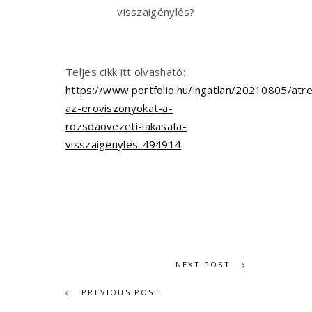
Teljes cikk itt olvasható:
https://www.portfolio.hu/ingatlan/20210805/atr
az-eroviszonyokat-a-
rozsdaovezeti-lakasafa-
visszaigenyles-494914
NEXT POST
PREVIOUS POST