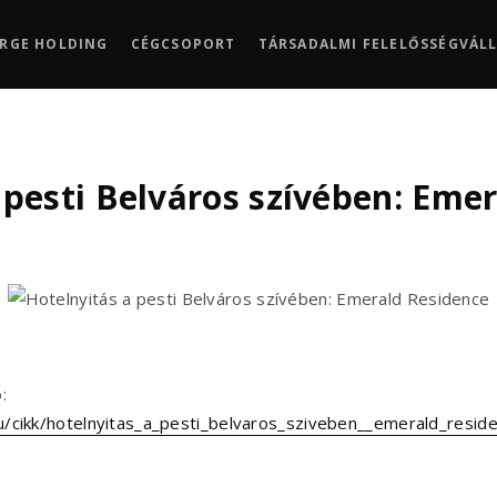
RGE HOLDING
CÉGCSOPORT
TÁRSADALMI FELELŐSSÉGVÁL
 pesti Belváros szívében: Eme
:
hu/cikk/hotelnyitas_a_pesti_belvaros_sziveben__emerald_resid